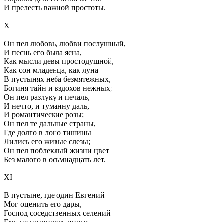
И прелесть важной простоты.
X
Он пел любовь, любви послушный,
И песнь его была ясна,
Как мысли девы простодушной,
Как сон младенца, как луна
В пустынях неба безмятежных,
Богиня тайн и вздохов нежных;
Он пел разлуку и печаль,
И нечто, и туманну даль,
И романтические розы;
Он пел те дальные страны,
Где долго в лоно тишины
Лились его живые слезы;
Он пел поблеклый жизни цвет
Без малого в осьмнадцать лет.
XI
В пустыне, где один Евгений
Мог оценить его дары,
Господ соседственных селений
Ему не нравились пиры;