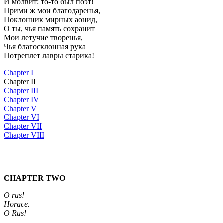
И молвит: то-то был поэт!
Прими ж мои благодаренья,
Поклонник мирных аонид,
О ты, чья память сохранит
Мои летучие творенья,
Чья благосклонная рука
Потреплет лавры старика!
Chapter I
Chapter II
Chapter III
Chapter IV
Chapter V
Chapter VI
Chapter VII
Chapter VIII
CHAPTER TWO
О rus!
Horace.
О Rus!