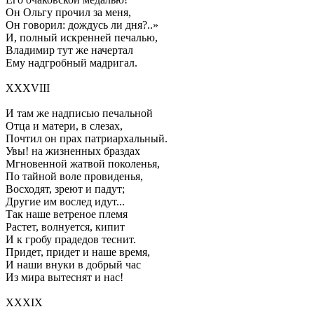
Он Ольгу прочил за меня,
Он говорил: дождусь ли дня?..»
И, полный искренней печалью,
Владимир тут же начертал
Ему надгробный мадригал.
XXXVIII
И там же надписью печальной
Отца и матери, в слезах,
Почтил он прах патриархальный.
Увы! на жизненных браздах
Мгновенной жатвой поколенья,
По тайной воле провиденья,
Восходят, зреют и падут;
Другие им вослед идут...
Так наше ветреное племя
Растет, волнуется, кипит
И к гробу прадедов теснит.
Придет, придет и наше время,
И наши внуки в добрый час
Из мира вытеснят и нас!
XXXIX