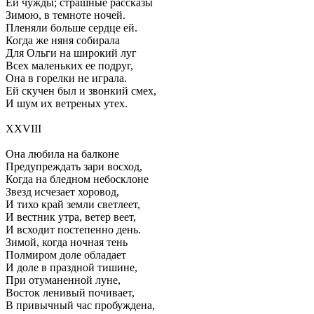
Ей чужды; страшные рассказы
Зимою, в темноте ночей.
Пленяли больше сердце ей.
Когда же няня собирала
Для Ольги на широкий луг
Всех маленьких ее подруг,
Она в горелки не играла.
Ей скучен был и звонкий смех,
И шум их ветреных утех.
XXVIII
Она любила на балконе
Предупреждать зари восход,
Когда на бледном небосклоне
Звезд исчезает хоровод,
И тихо край земли светлеет,
И вестник утра, ветер веет,
И всходит постепенно день.
Зимой, когда ночная тень
Полмиром доле обладает
И доле в праздной тишине,
При отуманенной луне,
Восток ленивый почивает,
В привычный час пробуждена,