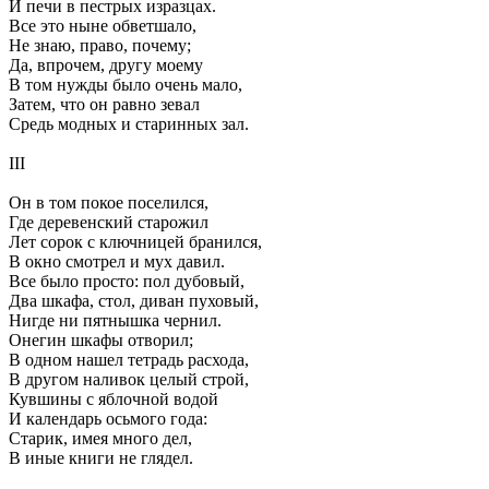
И печи в пестрых изразцах.
Все это ныне обветшало,
Не знаю, право, почему;
Да, впрочем, другу моему
В том нужды было очень мало,
Затем, что он равно зевал
Средь модных и старинных зал.
III
Он в том покое поселился,
Где деревенский старожил
Лет сорок с ключницей бранился,
В окно смотрел и мух давил.
Все было просто: пол дубовый,
Два шкафа, стол, диван пуховый,
Нигде ни пятнышка чернил.
Онегин шкафы отворил;
В одном нашел тетрадь расхода,
В другом наливок целый строй,
Кувшины с яблочной водой
И календарь осьмого года:
Старик, имея много дел,
В иные книги не глядел.