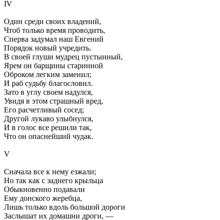
IV
Один среди своих владений,
Чтоб только время проводить,
Сперва задумал наш Евгений
Порядок новый учредить.
В своей глуши мудрец пустынный,
Ярем он барщины старинной
Оброком легким заменил;
И раб судьбу благословил.
Зато в углу своем надулся,
Увидя в этом страшный вред,
Его расчетливый сосед;
Другой лукаво улыбнулся,
И в голос все решили так,
Что он опаснейший чудак.
V
Сначала все к нему езжали;
Но так как с заднего крыльца
Обыкновенно подавали
Ему донского жеребца,
Лишь только вдоль большой дороги
Заслышат их домашни дроги, —