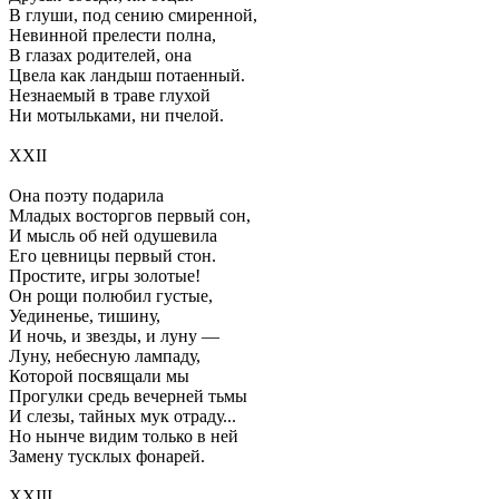
В глуши, под сению смиренной,
Невинной прелести полна,
В глазах родителей, она
Цвела как ландыш потаенный.
Незнаемый в траве глухой
Ни мотыльками, ни пчелой.
XXII
Она поэту подарила
Младых восторгов первый сон,
И мысль об ней одушевила
Его цевницы первый стон.
Простите, игры золотые!
Он рощи полюбил густые,
Уединенье, тишину,
И ночь, и звезды, и луну —
Луну, небесную лампаду,
Которой посвящали мы
Прогулки средь вечерней тьмы
И слезы, тайных мук отраду...
Но нынче видим только в ней
Замену тусклых фонарей.
XXIII