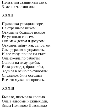
Привычка свыше нам дана:
Замена счастию она.
XXXII
Привычка усладила горе,
Не отразимое ничем;
Открытие большое вскоре
Ее утешило совсем.
Она меж делом и досугом
Открыла тайну, как супругом
Самодержавно управлять,
И все тогда пошло на стать.
Она езжала по работам,
Солила на зиму грибы,
Вела расходы, брила лбы,
Ходила в баню по субботам,
Служанок била осердясь —
Все это мужа не спросясь.
XXXIII
Бывало, писывала кровью
Она в альбомы нежных дев,
Звала Полиною Прасковью