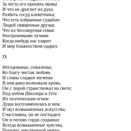
За честь его принять оковы
И что не дрогнет их рука
Разбить сосуд клеветника;
Что есть избранные судьбою
Людей священные друзья;
Что их бессмертная семья
Неотразимыми лучами
Когда-нибудь нас озарит
И мир блаженством одарит.
IX
Негодованье, сожаленье,
Ко благу чистая любовь
И славы сладкое мученье
В нем рано волновали кровь,
Он с лирой странствовал на свете;
Под небом Шиллера и Гете
Их поэтическим огнем
Душа воспламенилась в нем;
И муз возвышенных искусства,
Счастливец, он не постыдил:
Он в песнях гордо сохранил
Всегда возвышенные чувства,
Порывы девственной мечты