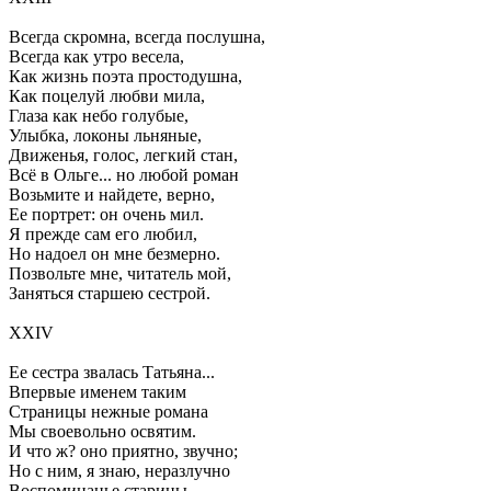
Всегда скромна, всегда послушна,
Всегда как утро весела,
Как жизнь поэта простодушна,
Как поцелуй любви мила,
Глаза как небо голубые,
Улыбка, локоны льняные,
Движенья, голос, легкий стан,
Всё в Ольге... но любой роман
Возьмите и найдете, верно,
Ее портрет: он очень мил.
Я прежде сам его любил,
Но надоел он мне безмерно.
Позвольте мне, читатель мой,
Заняться старшею сестрой.
XXIV
Ее сестра звалась Татьяна...
Впервые именем таким
Страницы нежные романа
Мы своевольно освятим.
И что ж? оно приятно, звучно;
Но с ним, я знаю, неразлучно
Воспоминанье старины