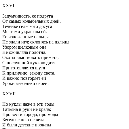
XXVI
Задумчивость, ее подруга
От самых колыбельных дней,
Теченье сельского досуга
Мечтами украшала ей.
Ее изнеженные пальцы
Не знали игл; склонясь на пяльцы,
Узором шелковым она
Не оживляла полотна.
Охоты властвовать примета,
С послушной куклою дитя
Приготовляется шутя
К приличию, закону света,
И важно повторяет ей
Уроки маменьки своей.
XXVII
Но куклы даже в эти годы
Татьяна в руки не брала;
Про вести города, про моды
Беседы с нею не вела.
И были детские проказы