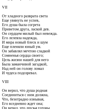
VII
От хладного разврата света
Еще увянуть не успев,
Его душа была согрета
Приветом друга, лаской дев.
Он сердцем милый был невежда.
Его лелеяла надежда,
И мира новый блеск и шум
Еще пленяли юный ум.
Он забавлял мечтою сладкой
Сомненья сердца своего;
Цель жизни нашей для него
Была заманчивой загадкой,
Над ней он голову ломал
И чудеса подозревал.
VIII
Он верил, что душа родная
Соединиться с ним должна,
Что, безотрадно изнывая,
Его вседневно ждет она;
Он верил, что друзья готовы