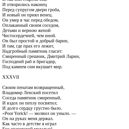
И отворились наконец
Перед супругом двери гроба,
И новый он приял венец.
Он умер в час перед обедом,
Оплаканный своим соседом,
Детьми и верною женой
Чистосердечней, чем иной.
Он был простой и добрый барин,
И там, где прах его лежит,
Надгробный памятник гласит:
Смиренный грешник, Дмитрий Ларин,
Господний раб и бригадир,
Под камнем сим вкушает мир.
XXXVII
Своим пенатам возвращенный,
Владимир Ленский посетил
Соседа памятник смиренный,
И вздох он пеплу посвятил;
И долго сердцу грустно было.
«Poor Yorick! — молвил он уныло. —
Он на руках меня держал.
Как часто в детстве я играл
Его очаковской медалью!