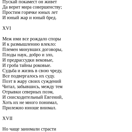
Пускай покамест он живет
Да верит мира совершенству;
Простим горячке юных лет
И юный жар и юный бред.
XVI
Меж ими все рождало споры
И к размышлению влекло:
Племен минувших договоры,
Плоды наук, добро и зло,
И предрассудки вековые,
И гроба тайны роковые.
Судьба и жизнь в свою чреду,
Все подвергалось их суду.
Поэт в жару своих суждений
Читал, забывшись, между тем
Отрывки северных поэм,
И снисходительный Евгений,
Хоть их не много понимал,
Прилежно юноше внимал.
XVII
Но чаще занимали страсти