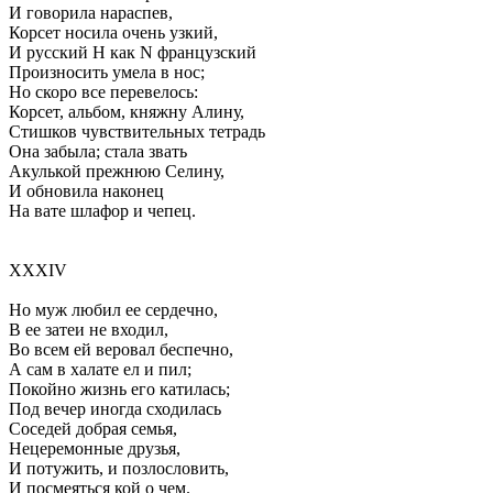
И говорила нараспев,
Корсет носила очень узкий,
И русский Н как N французский
Произносить умела в нос;
Но скоро все перевелось:
Корсет, альбом, княжну Алину,
Стишков чувствительных тетрадь
Она забыла; стала звать
Акулькой прежнюю Селину,
И обновила наконец
На вате шлафор и чепец.
XXXIV
Но муж любил ее сердечно,
В ее затеи не входил,
Во всем ей веровал беспечно,
А сам в халате ел и пил;
Покойно жизнь его катилась;
Под вечер иногда сходилась
Соседей добрая семья,
Нецеремонные друзья,
И потужить, и позлословить,
И посмеяться кой о чем.