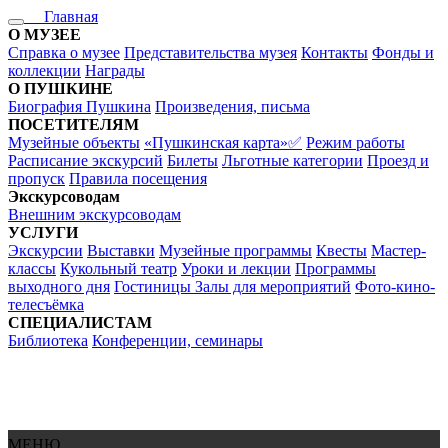
Главная
О МУЗЕЕ
Справка о музее
Представительства музея
Контакты
Фонды и
коллекции
Награды
О ПУШКИНЕ
Биография Пушкина
Произведения, письма
ПОСЕТИТЕЛЯМ
Музейные объекты
«Пушкинская карта»✅
Режим работы
Расписание экскурсий
Билеты
Льготные категории
Проезд и
пропуск
Правила посещения
Экскурсоводам
Внешним экскурсоводам
УСЛУГИ
Экскурсии
Выставки
Музейные программы
Квесты
Мастер-
классы
Кукольный театр
Уроки и лекции
Программы
выходного дня
Гостиницы
Залы для мероприятий
Фото-кино-
телесъёмка
СПЕЦИАЛИСТАМ
Библиотека
Конференции, семинары
МЕНЮ