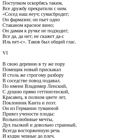
Поступком оскорбясь таким,
Все дружбу прекратили с ним.
«Сосед наш неуч; сумасбродит;
Он фармазон; он пьет одно
Стаканом красное вино;
Он дамам к ручке не подходит;
Все да, да нет; не скажет да-с
Иль нет-с». Таков был общий глас.
VI
В свою деревню в ту же пору
Помещик новый прискакал
И столь же строгому разбору
В соседстве повод подавал.
По имени Владимир Ленский,
С душою прямо геттингенской,
Красавец, в полном цвете лет,
Поклонник Канта и поэт.
Он из Германии туманной
Привез учености плоды:
Вольнолюбивые мечты,
Дух пылкий и довольно странный,
Всегда восторженную речь
И кудри черные до плеч.