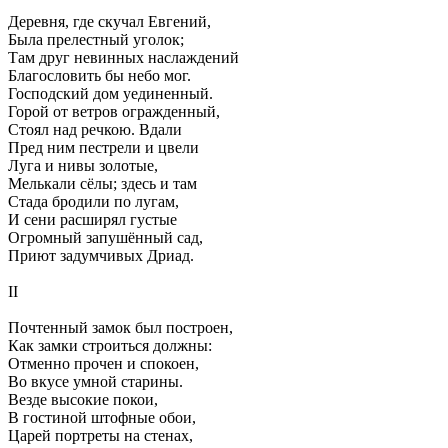
Деревня, где скучал Евгений,
Была прелестный уголок;
Там друг невинных наслаждений
Благословить бы небо мог.
Господский дом уединенный.
Горой от ветров огражденный,
Стоял над речкою. Вдали
Пред ним пестрели и цвели
Луга и нивы золотые,
Мелькали сёлы; здесь и там
Стада бродили по лугам,
И сени расширял густые
Огромный запушённый сад,
Приют задумчивых Дриад.
II
Почтенный замок был построен,
Как замки строиться должны:
Отменно прочен и спокоен,
Во вкусе умной старины.
Везде высокие покои,
В гостиной штофные обои,
Царей портреты на стенах,