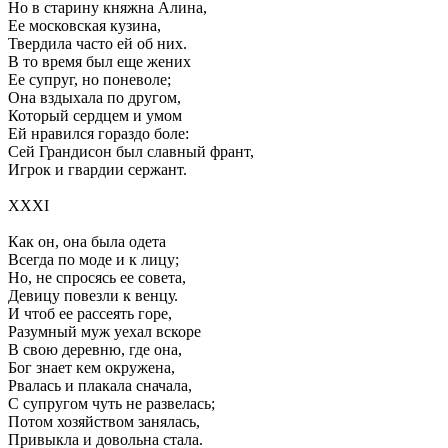
Но в старину княжна Алина,
Ее московская кузина,
Твердила часто ей об них.
В то время был еще жених
Ее супруг, но поневоле;
Она вздыхала по другом,
Который сердцем и умом
Ей нравился гораздо боле:
Сей Грандисон был славный франт,
Игрок и гвардии сержант.
XXXI
Как он, она была одета
Всегда по моде и к лицу;
Но, не спросясь ее совета,
Девицу повезли к венцу.
И чтоб ее рассеять горе,
Разумный муж уехал вскоре
В свою деревню, где она,
Бог знает кем окружена,
Рвалась и плакала сначала,
С супругом чуть не развелась;
Потом хозяйством занялась,
Привыкла и довольна стала.