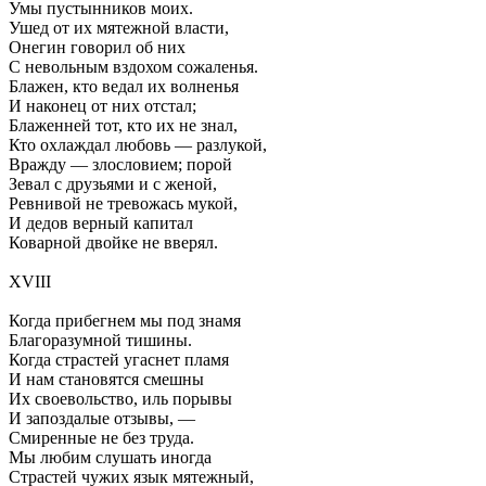
Умы пустынников моих.
Ушед от их мятежной власти,
Онегин говорил об них
С невольным вздохом сожаленья.
Блажен, кто ведал их волненья
И наконец от них отстал;
Блаженней тот, кто их не знал,
Кто охлаждал любовь — разлукой,
Вражду — злословием; порой
Зевал с друзьями и с женой,
Ревнивой не тревожась мукой,
И дедов верный капитал
Коварной двойке не вверял.
XVIII
Когда прибегнем мы под знамя
Благоразумной тишины.
Когда страстей угаснет пламя
И нам становятся смешны
Их своевольство, иль порывы
И запоздалые отзывы, —
Смиренные не без труда.
Мы любим слушать иногда
Страстей чужих язык мятежный,