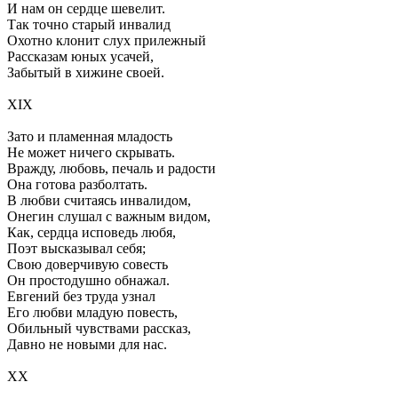
И нам он сердце шевелит.
Так точно старый инвалид
Охотно клонит слух прилежный
Рассказам юных усачей,
Забытый в хижине своей.
XIX
Зато и пламенная младость
Не может ничего скрывать.
Вражду, любовь, печаль и радости
Она готова разболтать.
В любви считаясь инвалидом,
Онегин слушал с важным видом,
Как, сердца исповедь любя,
Поэт высказывал себя;
Свою доверчивую совесть
Он простодушно обнажал.
Евгений без труда узнал
Его любви младую повесть,
Обильный чувствами рассказ,
Давно не новыми для нас.
XX