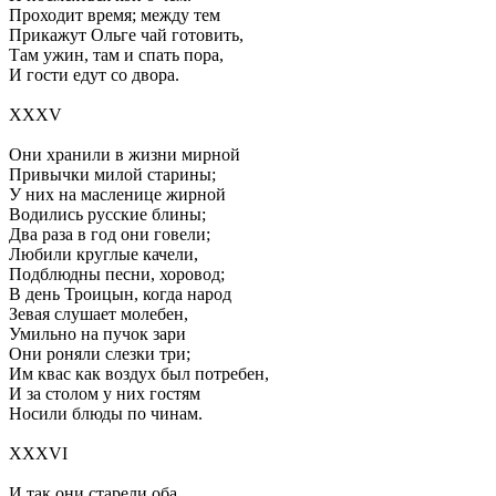
Проходит время; между тем
Прикажут Ольге чай готовить,
Там ужин, там и спать пора,
И гости едут со двора.
XXXV
Они хранили в жизни мирной
Привычки милой старины;
У них на масленице жирной
Водились русские блины;
Два раза в год они говели;
Любили круглые качели,
Подблюдны песни, хоровод;
В день Троицын, когда народ
Зевая слушает молебен,
Умильно на пучок зари
Они роняли слезки три;
Им квас как воздух был потребен,
И за столом у них гостям
Носили блюды по чинам.
XXXVI
И так они старели оба.