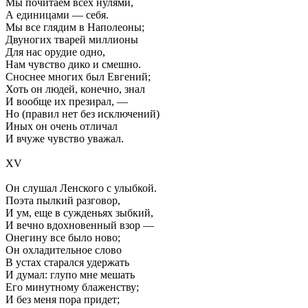
Мы почитаем всех нулями,
А единицами — себя.
Мы все глядим в Наполеоны;
Двуногих тварей миллионы
Для нас орудие одно,
Нам чувство дико и смешно.
Сноснее многих был Евгений;
Хоть он людей, конечно, знал
И вообще их презирал, —
Но (правил нет без исключений)
Иных он очень отличал
И вчуже чувство уважал.
XV
Он слушал Ленского с улыбкой.
Поэта пылкий разговор,
И ум, еще в сужденьях зыбкий,
И вечно вдохновенный взор —
Онегину все было ново;
Он охладительное слово
В устах старался удержать
И думал: глупо мне мешать
Его минутному блаженству;
И без меня пора придет;