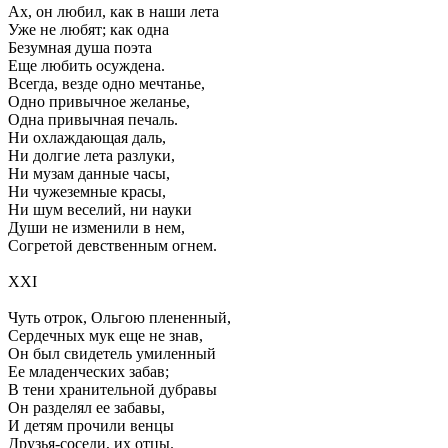
Ах, он любил, как в наши лета
Уже не любят; как одна
Безумная душа поэта
Еще любить осуждена.
Всегда, везде одно мечтанье,
Одно привычное желанье,
Одна привычная печаль.
Ни охлаждающая даль,
Ни долгие лета разлуки,
Ни музам данные часы,
Ни чужеземные красы,
Ни шум веселий, ни науки
Души не изменили в нем,
Согретой девственным огнем.
XXI
Чуть отрок, Ольгою плененный,
Сердечных мук еще не знав,
Он был свидетель умиленный
Ее младенческих забав;
В тени хранительной дубравы
Он разделял ее забавы,
И детям прочили венцы
Друзья-соседи, их отцы.