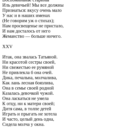
Иль девичьей! Мы все должны
Признаться: вкусу очень мало
У нас и в наших именах
(Не говорим уж о стихах);
Нам просвещенье не пристало,
И нам досталось от него
Жеманство — больше ничего.
XXV
Итак, она звалась Татьяной.
Ни красотой сестры своей,
Ни свежестью ее румяной
Не привлекла б она очей.
Дика, печальна, молчалива,
Как лань лесная боязлива,
Она в семье своей родной
Казалась девочкой чужой.
Она ласкаться не умела
К отцу, ни к матери своей;
Дитя сама, в толпе детей
Играть и прыгать не хотела
И часто, целый день одна,
Сидела молча у окна.