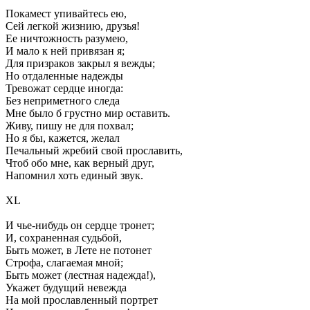
Покамест упивайтесь ею,
Сей легкой жизнию, друзья!
Ее ничтожность разумею,
И мало к ней привязан я;
Для призраков закрыл я вежды;
Но отдаленные надежды
Тревожат сердце иногда:
Без неприметного следа
Мне было б грустно мир оставить.
Живу, пишу не для похвал;
Но я бы, кажется, желал
Печальный жребий свой прославить,
Чтоб обо мне, как верный друг,
Напомнил хоть единый звук.
XL
И чье-нибудь он сердце тронет;
И, сохраненная судьбой,
Быть может, в Лете не потонет
Строфа, слагаемая мной;
Быть может (лестная надежда!),
Укажет будущий невежда
На мой прославленный портрет