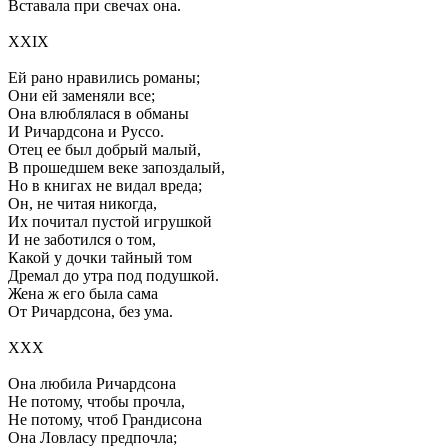
Вставала при свечах она.
XXIX
Ей рано нравились романы;
Они ей заменяли все;
Она влюблялася в обманы
И Ричардсона и Руссо.
Отец ее был добрый малый,
В прошедшем веке запоздалый,
Но в книгах не видал вреда;
Он, не читая никогда,
Их почитал пустой игрушкой
И не заботился о том,
Какой у дочки тайный том
Дремал до утра под подушкой.
Жена ж его была сама
От Ричардсона, без ума.
XXX
Она любила Ричардсона
Не потому, чтобы прочла,
Не потому, чтоб Грандисона
Она Ловласу предпочла;