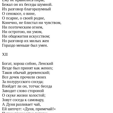
Бежал он их беседы шумной.
Их разговор благоразумный
О сенокосе, о вине,
О псарне, о своей родне,
Конечно, не блистал ни чувством,
Ни поэтическим огнем,
Ни остротою, ни умом,
Ни общежития искусством;
Но разговор их милых жен
Гораздо меньше был умен.
XII
Богат, хорош собою, Ленский
Везде был принят как жених;
Таков обычай деревенский;
Все дочек прочили своих
За полурусского соседа;
Взойдет ли он, тотчас беседа
Заводит слово стороной
О скуке жизни холостой;
Зовут соседа к самовару,
А Дуня разливает чай,
Ей шепчут: «Дуня, примечай!»