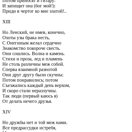
Потом приносят и гитару:
И запищит она (бог мой!):
Приди в чертог ко мне златой!..
XIII
Но Ленский, не имев, конечно,
Охоты узы брака несть,
С Онегиным желал сердечно
Знакомство покороче свесть.
Они сошлись. Волна и камень.
Стихи и проза, лед и пламень
Не столь различны меж собой.
Сперва взаимной разнотой
Они друг другу были скучны;
Потом понравились; потом
Съезжались каждый день верхом,
И скоро стали неразлучны.
Так люди (первый каюсь я)
От делать нечего друзья.
XIV
Но дружбы нет и той меж нами.
Все предрассудки истребя,