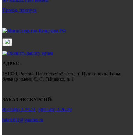
Проезд, пропуск
АДРЕС:
181370, Россия, Псковская область, п. Пушкинские Горы,
бульвар имени С. С. Гейченко, д. 1
ЗАКАЗ ЭКСКУРСИЙ:
8(81146) 2-23-21
,
8(81146) 2-26-09
bilet1911@yandex.ru