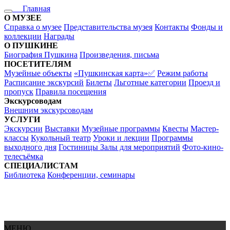
Главная
О МУЗЕЕ
Справка о музее
Представительства музея
Контакты
Фонды и
коллекции
Награды
О ПУШКИНЕ
Биография Пушкина
Произведения, письма
ПОСЕТИТЕЛЯМ
Музейные объекты
«Пушкинская карта»✅
Режим работы
Расписание экскурсий
Билеты
Льготные категории
Проезд и
пропуск
Правила посещения
Экскурсоводам
Внешним экскурсоводам
УСЛУГИ
Экскурсии
Выставки
Музейные программы
Квесты
Мастер-
классы
Кукольный театр
Уроки и лекции
Программы
выходного дня
Гостиницы
Залы для мероприятий
Фото-кино-
телесъёмка
СПЕЦИАЛИСТАМ
Библиотека
Конференции, семинары
МЕНЮ