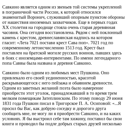
Савкино является одним из звеньев той системы укреплений
в пограничной части России, к которой относился
знаменитый Воронич, служивший опорным пунктом обороны
от нашествия иноземных захватчиков. Еще в первых годах
XX столетия на городище стояла очень старая деревянная
часовня. Она сегодня восстановлена. Рядом с ней поклонный
камень с крестом, древнеславянская надпись на котором
гласит: «Лета 7021 постави крест Сава поп». 7021 год по
современному летоисчислению 1513 год. Крест был
поставлен на братской могиле русских воинов, павших здесь
в боях с иноземцами-интервентами. По имени легендарного
попа Саввы была названа и деревня Савкино.
Савкино было одним из любимых мест Пушкина. Оно
привлекало его своей уединенностью, красотой
раскрывающегося с него пейзажа и обаянием древности.
Одним из заветных желаний поэта было намерение
приобрести этот уголок, принадлежавший в то время трем
мелким помещикам Затеплинским. По этому поводу 29 июня
1831 года Пушкин писал в Тригорское П. А. Осиповой: «...Я
просил бы Вас, как добрую соседку и дорогого друга
сообщить мне, не могу ли я приобрести Савкино, и на каких
условиях. Я бы выстроил себе там хижину, поставил бы свои
книги и проводил бы подле добрых старых друзей несколько