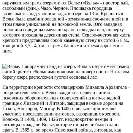
окруженным тремя озерами: оз. Велье («Вялья» - просторный,
свободный (фин.), Чадо, Черное. Площадка городища
возвышается над уровнем воды в озере на 13 м. Крепость в
Велье была комбинированной - земляно-дерево-каменной и в
этом плане уникальной на псковской земле. Юго-западная
половина городища имела по краю площадки вал, по верху
которого проходила деревянная стена. Северо-восточная часть
крепости представляла собой каменную стену высотой 6-8 м.,
толщиной 3,5 - 4,5 м., с тремя башнями и тремя дорогами к
ним.
На территории крепости стояла церковь Михаила Архангела -
покровителя вельян. Велье входило в первую линию
псковских оборонительных сооружений на юго-западной
границе с Ливонией и Литвой, защищая важные дороги на
Псков, Новгород, Москву. В 1406 г. вельяне принимали
участие в преследовании литовцев, разоривших крепость
Коложе. В 1408, 1409, 1426 гг. неоднократно немцы и
литовцы осаждали Велье, которое ни разу не было сдано
врагу. В 1565 г., во время Ливонской войны, литовцы, как