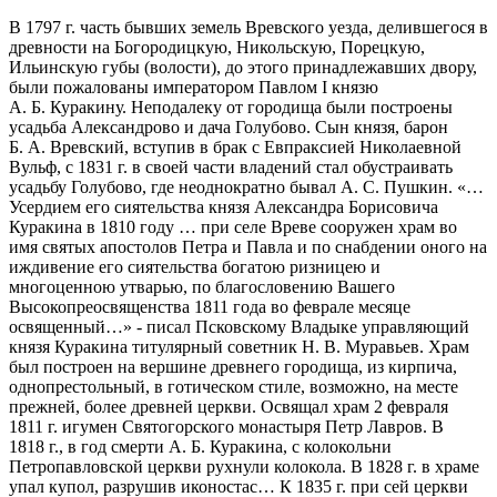
В 1797 г. часть бывших земель Вревского уезда, делившегося в
древности на Богородицкую, Никольскую, Порецкую,
Ильинскую губы (волости), до этого принадлежавших двору,
были пожалованы императором Павлом I князю
А. Б. Куракину. Неподалеку от городища были построены
усадьба Александрово и дача Голубово. Сын князя, барон
Б. А. Вревский, вступив в брак с Евпраксией Николаевной
Вульф, с 1831 г. в своей части владений стал обустраивать
усадьбу Голубово, где неоднократно бывал А. С. Пушкин. «…
Усердием его сиятельства князя Александра Борисовича
Куракина в 1810 году … при селе Вреве сооружен храм во
имя святых апостолов Петра и Павла и по снабдении оного на
иждивение его сиятельства богатою ризницею и
многоценною утварью, по благословению Вашего
Высокопреосвященства 1811 года во феврале месяце
освященный…» - писал Псковскому Владыке управляющий
князя Куракина титулярный советник Н. В. Муравьев. Храм
был построен на вершине древнего городища, из кирпича,
однопрестольный, в готическом стиле, возможно, на месте
прежней, более древней церкви. Освящал храм 2 февраля
1811 г. игумен Святогорского монастыря Петр Лавров. В
1818 г., в год смерти А. Б. Куракина, с колокольни
Петропавловской церкви рухнули колокола. В 1828 г. в храме
упал купол, разрушив иконостас… К 1835 г. при сей церкви