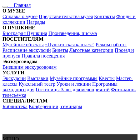
Главная
О МУЗЕЕ
Справка о музее
Представительства музея
Контакты
Фонды и
коллекции
Награды
О ПУШКИНЕ
Биография Пушкина
Произведения, письма
ПОСЕТИТЕЛЯМ
Музейные объекты
«Пушкинская карта»✅
Режим работы
Расписание экскурсий
Билеты
Льготные категории
Проезд и
пропуск
Правила посещения
Экскурсоводам
Внешним экскурсоводам
УСЛУГИ
Экскурсии
Выставки
Музейные программы
Квесты
Мастер-
классы
Кукольный театр
Уроки и лекции
Программы
выходного дня
Гостиницы
Залы для мероприятий
Фото-кино-
телесъёмка
СПЕЦИАЛИСТАМ
Библиотека
Конференции, семинары
МЕНЮ