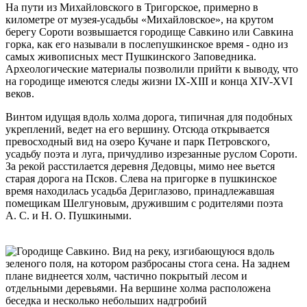
На пути из Михайловского в Тригорское, примерно в
километре от музея-усадьбы «Михайловское», на крутом
берегу Сороти возвышается городище Савкино или Савкина
горка, как его называли в послепушкинское время - одно из
самых живописных мест Пушкинского Заповедника.
Археологические материалы позволили прийти к выводу, что
на городище имеются следы жизни IX-XIII и конца XIV-XVI
веков.
Винтом идущая вдоль холма дорога, типичная для подобных
укреплений, ведет на его вершину. Отсюда открывается
превосходный вид на озеро Кучане и парк Петровского,
усадьбу поэта и луга, причудливо изрезанные руслом Сороти.
За рекой расстилается деревня Дедовцы, мимо нее вьется
старая дорога на Псков. Слева на пригорке в пушкинское
время находилась усадьба Дериглазово, принадлежавшая
помещикам Шелгуновым, дружившим с родителями поэта
А. С. и Н. О. Пушкиными.