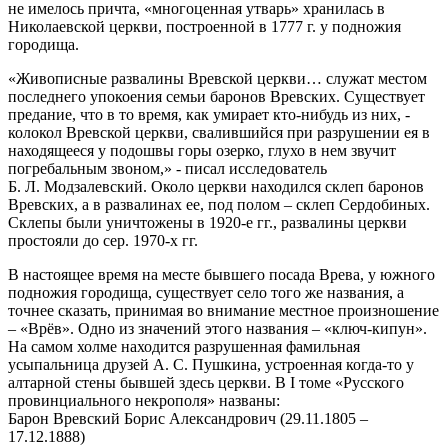
не имелось причта, «многоценная утварь» хранилась в
Николаевской церкви, построенной в 1777 г. у подножия
городища.
«Живописные развалины Вревской церкви… служат местом
последнего упокоения семьи баронов Вревских. Существует
предание, что в то время, как умирает кто-нибудь из них, -
колокол Вревской церкви, свалившийся при разрушении ея в
находящееся у подошвы горы озерко, глухо в нем звучит
погребальным звоном,» - писал исследователь
Б. Л. Модзалевский. Около церкви находился склеп баронов
Вревских, а в развалинах ее, под полом – склеп Сердобиных.
Склепы были уничтожены в 1920-е гг., развалины церкви
простояли до сер. 1970-х гг.
В настоящее время на месте бывшего посада Врева, у южного
подножия городища, существует село того же названия, а
точнее сказать, принимая во внимание местное произношение
– «Врёв». Одно из значений этого названия – «ключ-кипун».
На самом холме находится разрушенная фамильная
усыпальница друзей А. С. Пушкина, устроенная когда-то у
алтарной стены бывшей здесь церкви. В I томе «Русского
провинциального некрополя» названы:
Барон Вревский Борис Александрович (29.11.1805 –
17.12.1888)