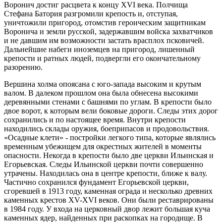
Воронич достиг расцвета к концу XVI века. Полчища
Стефана Батория разгромили крепость и, отступая,
уничтожили пригород, отомстив героическим защитникам
Воронича и земли русской, задержавшим войска захватчиков
и не давшим им возможности застать врасплох псковичей.
Дальнейшие набеги иноземцев на пригород, лишенный
крепости и ратных людей, подвергли его окончательному
разорению.
Вершина холма опоясана с юго-запада высоким и крутым
валом. В далеком прошлом она была обнесена высокими
деревянными стенами с башнями по углам. В крепости было
двое ворот, к которым вели боковые дороги. Следы этих дорог
сохранились и по настоящее время. Внутри крепости
находились склады оружия, боеприпасов и продовольствия.
«Осадные клети» - постройки легкого типа, которые являлись
временным убежищем для окрестных жителей в моменты
опасности. Некогда в крепости было две церкви Ильинская и
Егорьевская. Следы Ильинской церкви почти совершенно
утрачены. Находилась она в центре крепости, ближе к валу.
Частично сохранился фундамент Егорьевской церкви,
сгоревшей в 1913 году, каменная ограда и несколько древних
каменных крестов XV-XVI веков. Они были реставрированы
в 1984 году. У входа на церковный двор лежит большая куча
каменных ядер, найденных при раскопках на городище. В