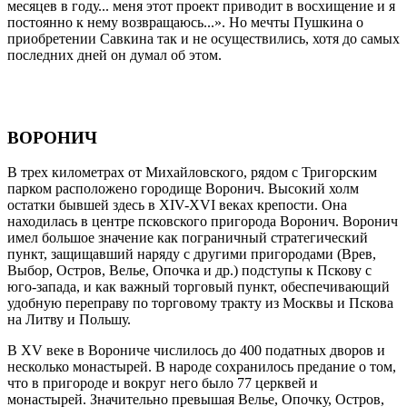
месяцев в году... меня этот проект приводит в восхищение и я
постоянно к нему возвращаюсь...». Но мечты Пушкина о
приобретении Савкина так и не осуществились, хотя до самых
последних дней он думал об этом.
ВОРОНИЧ
В трех километрах от Михайловского, рядом с Тригорским
парком расположено городище Воронич. Высокий холм
остатки бывшей здесь в XIV-XVI веках крепости. Она
находилась в центре псковского пригорода Воронич. Воронич
имел большое значение как пограничный стратегический
пункт, защищавший наряду с другими пригородами (Врев,
Выбор, Остров, Велье, Опочка и др.) подступы к Пскову с
юго-запада, и как важный торговый пункт, обеспечивающий
удобную переправу по торговому тракту из Москвы и Пскова
на Литву и Польшу.
В XV веке в Ворониче числилось до 400 податных дворов и
несколько монастырей. В народе сохранилось предание о том,
что в пригороде и вокруг него было 77 церквей и
монастырей. Значительно превышая Велье, Опочку, Остров,