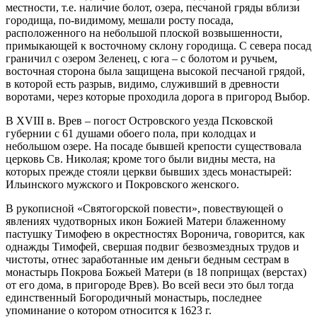
местности, т.е. наличие болот, озера, песчаной гряды вблизи
городища, по-видимому, мешали росту посада,
расположенного на небольшой плоской возвышенности,
примыкающей к восточному склону городища. С севера посад
граничил с озером Зеленец, с юга – с болотом и ручьем,
восточная сторона была защищена высокой песчаной грядой,
в которой есть разрыв, видимо, служивший в древности
воротами, через которые проходила дорога в пригород Выбор.
В XVIII в. Врев – погост Островского уезда Псковской
губернии с 61 душами обоего пола, при колодцах и
небольшом озере. На посаде бывшей крепости существовала
церковь Св. Николая; кроме того были видны места, на
которых прежде стояли церкви бывших здесь монастырей:
Ильинского мужского и Покровского женского.
В рукописной «Святогорской повести», повествующей о
явлениях чудотворных икон Божией Матери блаженному
пастушку Тимофею в окрестностях Воронича, говорится, как
однажды Тимофей, свершая подвиг безвозмездных трудов и
чистоты, отнес заработанные им деньги бедным сестрам в
монастырь Покрова Божьей Матери (в 18 поприщах (верстах)
от его дома, в пригороде Врев). Во всей веси это был тогда
единственный Богородичный монастырь, последнее
упоминание о котором относится к 1623 г.