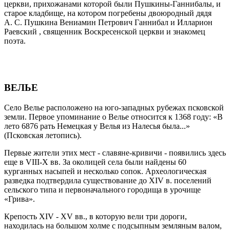
церкви, прихожанами которой были Пушкины-Ганнибалы, и
старое кладбище, на котором погребены двоюродный дядя
А. С. Пушкина Вениамин Петрович Ганнибал и Илларион
Раевский , священник Воскресенской церкви и знакомец
поэта.
ВЕЛЬЕ
Село Велье расположено на юго-западных рубежах псковской
земли. Первое упоминание о Велье относится к 1368 году: «В
лето 6876 рать Немецкая у Велья из Налесья была...»
(Псковская летопись).
Первые жители этих мест - славяне-кривичи - появились здесь
еще в VIII-X вв. За околицей села были найдены 60
курганных насыпей и несколько сопок. Археологическая
разведка подтвердила существование до XIV в. поселений
сельского типа и первоначального городища в урочище
«Грива».
Крепость XIV - XV вв., в которую вели три дороги,
находилась на большом холме с подсыпным земляным валом,