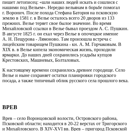
пишет летописец: «шли наших людей искать и сошлися с
нашими под Вельем». Нередко вельянам в борьбе помогал
г. Воронич. После похода Стефана Батория на псковскую
землю в 1581 г. в Велье осталось всего 20 дворов из 133
прежних. Велье теряет свое былое значение. Во время
Михайловской ссылки в Велье бывал проездом А. С. Пушкин.
В августе 1825 г. он ехал через Велье в опочецкое имение
А. Н. Пещурова - Лямоново. Там произошла встреча с
лицейским товарищем Пушкина - кн. А. М. Горчаковым. В
XIX в. в Велье кипела экономическая жизнь, проходили
ярмарки. До наших дней сохранились усадьбы купцов
Крестовских, Машневых, Болталовых.
К настоящему времени сохранилось древнее городище. Село
Велье и ныне сохраняет остатки планировки городского
посада, а также типичный облик русского села прошлого века.
ВРЕВ
Врев – село Воронцовской волости, Островского района,
Псковской области; находится в 20-22 верстах от Тригорского
и Михайловского. В XIV-XVI вв. Врев – пригород Псковской