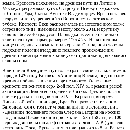
земли. Крепость находилась на древнем пути из Литвы в
Москву, преграждала путь к Острову и Пскову с верховьев
р. Сороти, Уды, Льсты. Вместе с Владимирцем Врев составлял
вторую линию укреплений за Вороничем на литовском
рубеже. Крепость Врев располагалась на естественном холме
островного типа, имеющем высоту около 20 м. и крутизну
склонов более 30 градусов. Площадка имеет неправильно
эллиптическую форму, размером 150х45 м. На восточном
конце городища - насыпь типа кургана. С западной стороны
подходит пологий въезд явно позднего происхождения;
древний въезд проходил в виде узкой тропинки вдоль южного
склона горы.
В летописи Врев упомянут только раз в связи с нападением на
город в 1426 году Витовта: «А ини под Вревом, под городом
вревичи побиша, а вревич паде не много». Основание
крепости относится к сер.- 2-ой пол. XIV в., времени резкой
активизации Ливонского ордена и Литвы. Врев значился в
списке русских городов кон. XIV в. Вероятно, во время
Ливонской войны пригород Врев был разорен Стефаном
Баторием, хотя о том нет упоминаний ни в летописи, ни в
«Дневнике последнего похода Стефана Батория на Россию».
По данным Псковских писцовых книг 1585-1587 гг., из 100
черных дворов на посаде (состоящих в тягле – А.В.) уцелело
всего пять. Посад Врева занимал площадь около 8 га. Рельеф