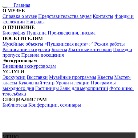
Главная
О МУЗЕЕ
Справка о музее
Представительства музея
Контакты
Фонды и
коллекции
Награды
О ПУШКИНЕ
Биография Пушкина
Произведения, письма
ПОСЕТИТЕЛЯМ
Музейные объекты
«Пушкинская карта»✅
Режим работы
Расписание экскурсий
Билеты
Льготные категории
Проезд и
пропуск
Правила посещения
Экскурсоводам
Внешним экскурсоводам
УСЛУГИ
Экскурсии
Выставки
Музейные программы
Квесты
Мастер-
классы
Кукольный театр
Уроки и лекции
Программы
выходного дня
Гостиницы
Залы для мероприятий
Фото-кино-
телесъёмка
СПЕЦИАЛИСТАМ
Библиотека
Конференции, семинары
МЕНЮ