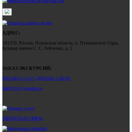
АДРЕС:
181370, Россия, Псковская область, п. Пушкинские Горы,
бульвар имени С. С. Гейченко, д. 1
ЗАКАЗ ЭКСКУРСИЙ:
8(81146) 2-23-21
,
8(81146) 2-26-09
bilet1911@yandex.ru
ОБРАТНАЯ СВЯЗЬ