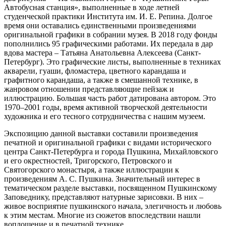
Автобусная станция», выполненные в ходе летней
студенческой практики Института им. И. Е. Репина. Долгое
время они оставались единственными произведениями
оригинальной графики в собрании музея. В 2018 году фонды
пополнились 95 графическими работами. Их передала в дар
вдова мастера – Татьяна Анатольевна Алексеева (Санкт-
Петербург). Это графические листы, выполненные в техниках
акварели, гуаши, фломастера, цветного карандаша и
графитного карандаша, а также в смешанной технике, в
жанровом отношении представляющие пейзаж и
иллюстрацию. Большая часть работ датирована автором. Это
1970–2001 годы, время активной творческой деятельности
художника и его тесного сотрудничества с нашим музеем.
Экспозицию данной выставки составили произведения
печатной и оригинальной графики с видами исторического
центра Санкт-Петербурга и города Пушкина, Михайловского
и его окрестностей, Тригорского, Петровского и
Святогорского монастыря, а также иллюстрации к
произведениям А. С. Пушкина. Значительный интерес в
тематическом разделе выставки, посвященном Пушкинскому
Заповеднику, представляют натурные зарисовки. В них –
живое восприятие пушкинского начала, элегичность и любовь
к этим местам. Многие из сюжетов впоследствии нашли
воплощение и в печатной технике.