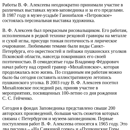
Работы В. Ф. Алексеева неоднократно принимали участие в
различных выставках музея-заповедника и за его пределами.
В 1987 году в музее-усадьбе Ганнибалов «Петровское»
состоялась персональная выставка художника.
В. Ф. Алексеев был прекрасным рисовальщиком. Его работам,
исполненным в редкой технике резцовой гравюры на металле
и сухой иглы, присущи тонкая поэтичность и лирическое
очарование. Любимыми темами были виды Санкт-
Петербурга, его окрестностей и пейзажи пушкинских уголков
Псковской области, навсегда покоривших его своей
поэтичностью. В семидесятые годы Владимир Фёдорович
начал работу над серией гравюр «Михайловское», которая
продолжалась всю жизнь. По созданным им работам можно
было бы сегодня составить иллюстративную летопись
пушкинского уголка. В 2003 году В. Ф. Алексеев посетил
Михайловское последний раз, приняв участие в
мероприятиях, посвященных 100-летию со дня рождения
С. С. Гейченко.
Сегодня в фондах Заповедника представлено свыше 200
авторских произведений, большая часть сюжетов которых
связана с Петербургом и музеем-заповедником. Первые
поступления работ В. Ф. Алексеева относятся к 1965 году. Это
два рисунка – «На Савкиной горке» и «Пушкинские Горы.