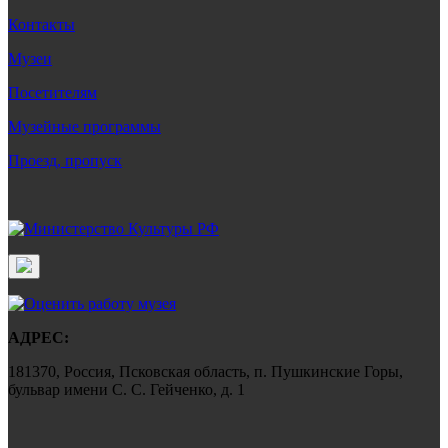
Контакты
Музеи
Посетителям
Музейные программы
Проезд, пропуск
АДРЕС:
181370, Россия, Псковская область, п. Пушкинские Горы,
бульвар имени С. С. Гейченко, д. 1