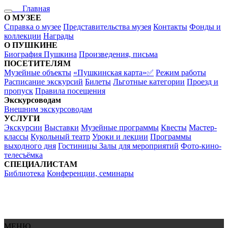
Главная
О МУЗЕЕ
Справка о музее
Представительства музея
Контакты
Фонды и
коллекции
Награды
О ПУШКИНЕ
Биография Пушкина
Произведения, письма
ПОСЕТИТЕЛЯМ
Музейные объекты
«Пушкинская карта»✅
Режим работы
Расписание экскурсий
Билеты
Льготные категории
Проезд и
пропуск
Правила посещения
Экскурсоводам
Внешним экскурсоводам
УСЛУГИ
Экскурсии
Выставки
Музейные программы
Квесты
Мастер-
классы
Кукольный театр
Уроки и лекции
Программы
выходного дня
Гостиницы
Залы для мероприятий
Фото-кино-
телесъёмка
СПЕЦИАЛИСТАМ
Библиотека
Конференции, семинары
МЕНЮ